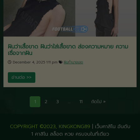
ฝันเห็นช้าง ฝันว่าขี่ช้าง ทำไมถึงฝันแบบนี้ ตีเลขเด็ด
เช็กที่นี่
January 8, 2026 3:44 pm
ทั่วไป
อ่านต่อ >>
COPYRIGHT ©2023, KINGKONG89
|
เว็บคาสิโน อันดับ
1 คาสิโน สล็อต หวย ครบจบในที่เดียว