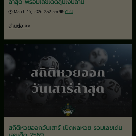
ล่าสุด พร้อมเลขเด็ดลุ้นเงินล้าน
March 16, 2026 2:52 am
ทั่วไป
อ่านต่อ >>
สถิติหวยออกวันเสาร์ เปิดผลหวย รวมเลขเด่น
เลขเด็ด 2569