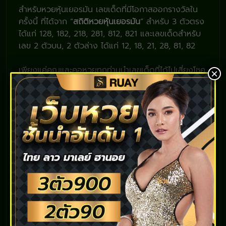
สำหรับหวยหุ้นเยอรมัน เลขเด็ดที่มีโอกาสออกรางวัลใน
ครั้งนี้ ที่ได้จาก “
สถิติหวยหุ้นเยอรมัน
” สำหรับ 3 ตัวตรง
ได้แก่ 128, 182, 218, 281, 812, 821 และเลขเด็ดสำหรับ
เลข 2 ตัวบน, 2 ตัวล่าง ได้แก่ 12, 18, 21, 28, 81, 82
เพียงแค่คุณและคอหวยทุกท่านนำเลขเด็ดที่ได้ไปเสี่ยงโชค
×
กับหวยหุ้นเยอรมันในงวดนี้ เงินรางวัลหลักแสนก็อาจเป็น
ของคุณได้แน่นอน เลขเด็ดแม่น ๆ ที่เคยออกรางวัล
ติดต่อกันมากหลายงวด ใครยังไม่มีเลขเด็ด แนวทางหวย
ลุ้นโชค 3 ตัว 2 ตัว ต้องห้ามพลาด
บทความแนะนำ
สถิติหวยหุ้นดาวโจนส์ รวมผลหวยออก 10
งวดล่าสุด เผยเลขเด่นวันนี้
สถิติหวยหุ้นไทย เจาะลึกผลหวย ส่อง
แนวทางหวยงวดนี้
สถิติหวยหุ้นนิเคอิ ตรวจหวยวันนี้ เช็กสถิติ