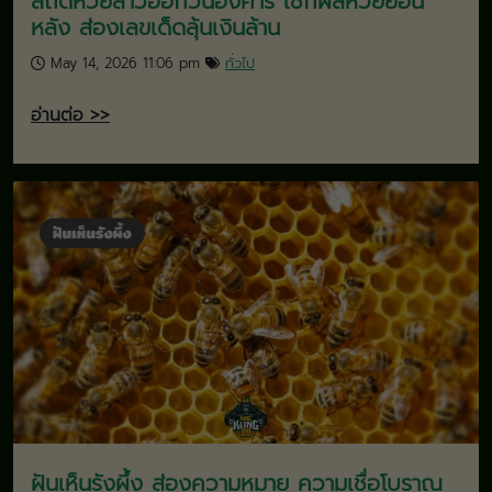
สถิติหวยลาวออกวันอังคาร เช็กผลหวยย้อน
หลัง ส่องเลขเด็ดลุ้นเงินล้าน
May 14, 2026 11:06 pm
ทั่วไป
อ่านต่อ >>
ฝันเห็นรังผึ้ง ส่องความหมาย ความเชื่อโบราณ