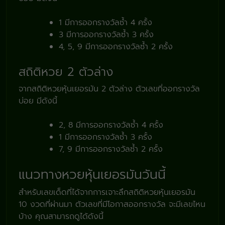
1 มีการออกรางวัลซ้ำ 4 ครั้ง
3 มีการออกรางวัลซ้ำ 3 ครั้ง
4, 5, 9 มีการออกรางวัลซ้ำ 2 ครั้ง
สถิติหวย 2 ตัวล่าง
จากสถิติหวยหุ้นเยอรมัน 2 ตัวล่าง ตัวเลขที่ออกรางวัล
บ่อย มีดังนี้
2, 8 มีการออกรางวัลซ้ำ 4 ครั้ง
1 มีการออกรางวัลซ้ำ 3 ครั้ง
7, 9 มีการออกรางวัลซ้ำ 2 ครั้ง
แนวทางหวยหุ้นเยอรมันวันนี้
สำหรับเลขเด็ดที่ได้จากการเจาะลึกสถิติหวยหุ้นเยอรมัน
10 งวดที่ผ่านมา ตัวเลขที่มีโอกาสออกรางวัล จะมีเลขไหน
บ้าง คุณสามารถดูได้ดังนี้