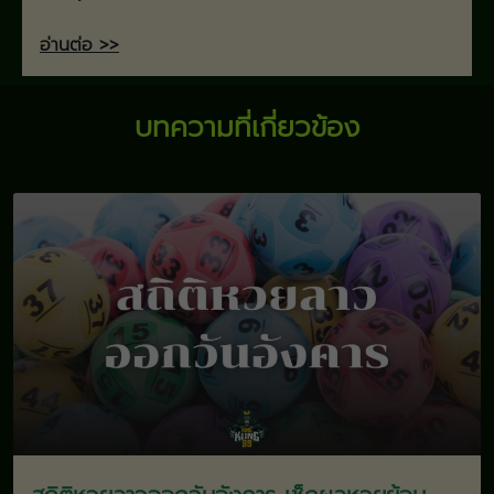
อ่านต่อ >>
บทความที่เกี่ยวข้อง