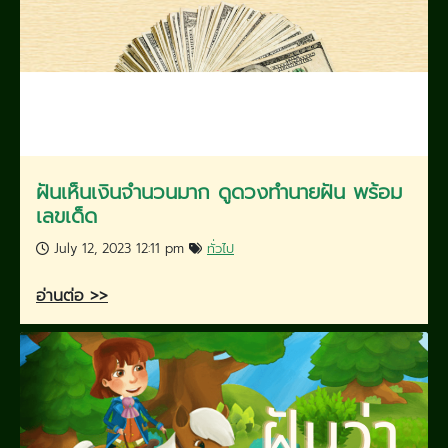
ฝันเห็นเงินจำนวนมาก ดูดวงทำนายฝัน พร้อม
เลขเด็ด
July 12, 2023 12:11 pm
ทั่วไป
อ่านต่อ >>