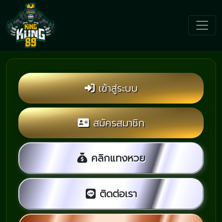
1
เข้าสู่ระบบ
สมัครสมาชิก
คลิกแทงหวย
ติดต่อเรา