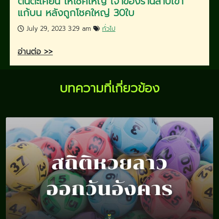
ต้นตะเคียน ให้โชคใหญ่ เจ้าของร้านลาบเข้า
แก้บน หลังถูกโชคใหญ่ 30ใบ
July 29, 2023 3:29 am
ทั่วไป
อ่านต่อ >>
บทความที่เกี่ยวข้อง