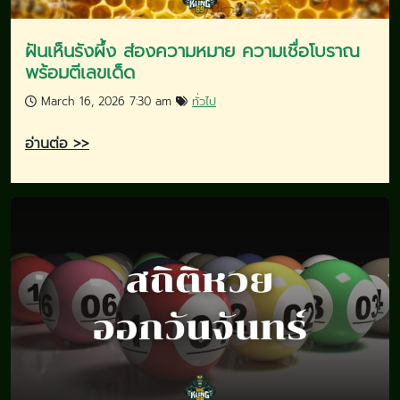
ฝันเห็นรังผึ้ง ส่องความหมาย ความเชื่อโบราณ
พร้อมตีเลขเด็ด
March 16, 2026 7:30 am
ทั่วไป
อ่านต่อ >>