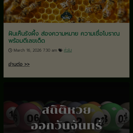
ฝันเห็นรังผึ้ง ส่องความหมาย ความเชื่อโบราณ
พร้อมตีเลขเด็ด
March 16, 2026 7:30 am
ทั่วไป
อ่านต่อ >>