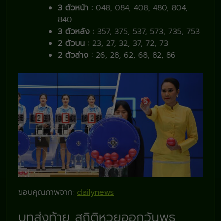
3 ตัวหน้า :
048, 084, 408, 480, 804,
840
3 ตัวหลัง :
357, 375, 537, 573, 735, 753
2 ตัวบน :
23, 27, 32, 37, 72, 73
2 ตัวล่าง :
26, 28, 62, 68, 82, 86
ขอบคุณภาพจาก:
dailynews
บทส่งท้าย สถิติหวยออกวันพุธ