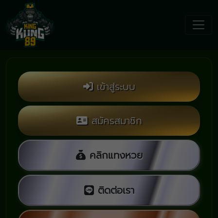
1
เข้าสู่ระบบ
สมัครสมาชิก
คลิกแทงหวย
ติดต่อเรา