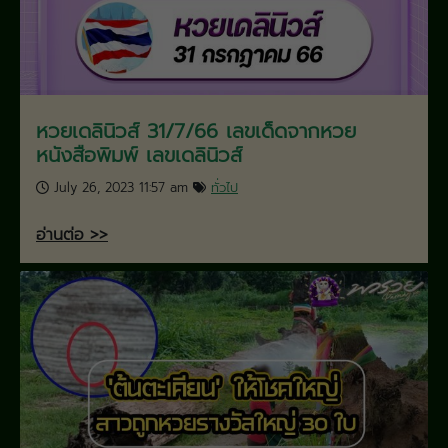
หวยเดลินิวส์ 31/7/66 เลขเด็ดจากหวย
หนังสือพิมพ์ เลขเดลินิวส์
July 26, 2023 11:57 am
ทั่วไป
อ่านต่อ >>