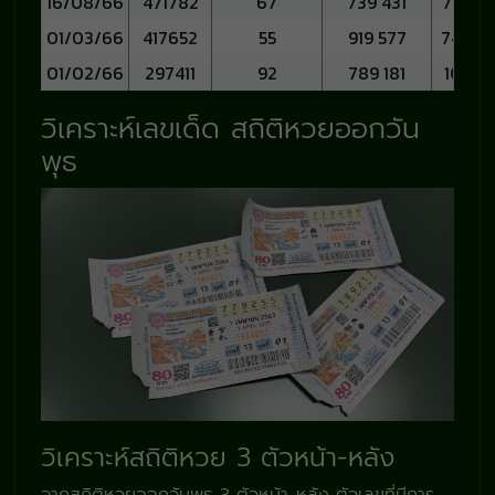
16/08/66
471782
67
739 431
737 
01/03/66
417652
55
919 577
748 
01/02/66
297411
92
789 181
101 
วิเคราะห์เลขเด็ด สถิติหวยออกวัน
พุธ
วิเคราะห์สถิติหวย 3 ตัวหน้า-หลัง