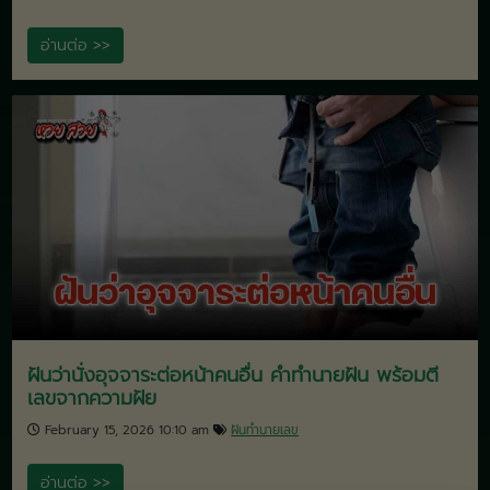
สถิติหวยออกวันจันทร์ รวมสถิติหวย 10 งวดล่าสุด
พร้อมเลขเด็ดลุ้นเงินล้าน
March 16, 2026 2:52 am
ทั่วไป
อ่านต่อ >>