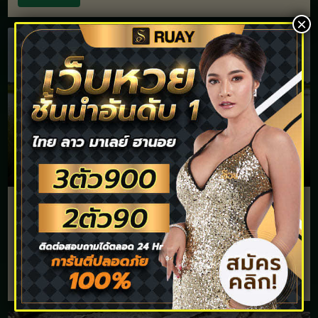
×
ฝันว่านั่งอุจจาระต่อหน้าคนอื่น คำทำนายฝัน พร้อมตี
เลขจากความฝัย
February 15, 2026 10:10 am
ฝันทำนายเลข
อ่านต่อ >>