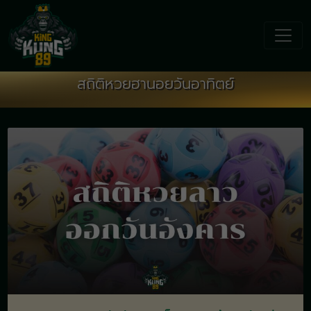
1
สถิติหวยฮานอยวันอาทิตย์