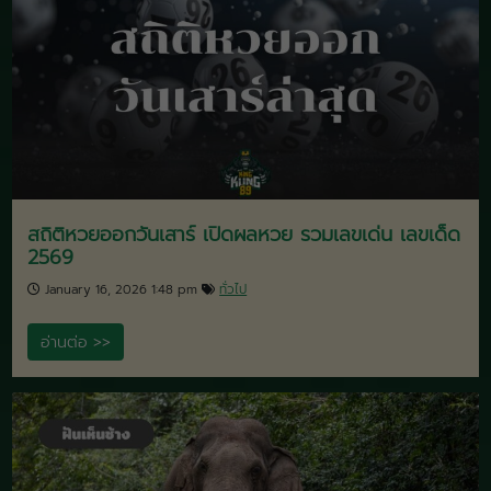
ฝันเห็นจระเข้หลายตัว ความหมายทำนายฝัน ที่ต้องรู้
พร้อมเลขเด็ดที่ห้ามพลาด
February 15, 2026 10:10 am
ฝันทำนายเลข
อ่านต่อ >>