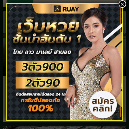
×
ฝันว่านั่งอุจจาระต่อหน้าคนอื่น คำทำนายฝัน พร้อ
เลขจากความฝัย
February 15, 2026 10:10 am
ฝันทำนายเลข
อ่านต่อ >>