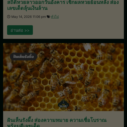
สถิติหวยลาวออกวันอังคาร เช็กผลหวยย้อนหลัง ส่
เลขเด็ดลุ้นเงินล้าน
May 14, 2026 11:06 pm
ทั่วไป
อ่านต่อ >>