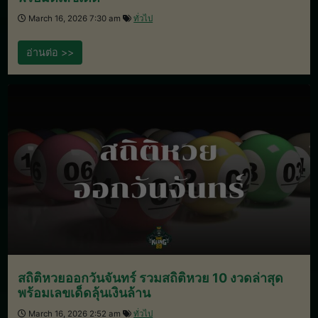
ฝันเห็นรังผึ้ง ส่องความหมาย ความเชื่อโบราณ
พร้อมตีเลขเด็ด
March 16, 2026 7:30 am
ทั่วไป
อ่านต่อ >>