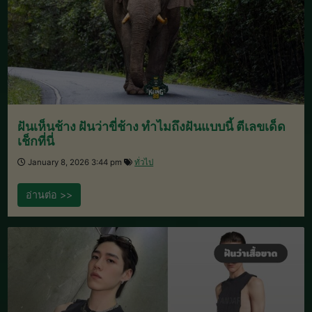
สถิติหวยออกวันเสาร์ เปิดผลหวย รวมเลขเด่น เลข
เด็ด 2569
January 16, 2026 1:48 pm
ทั่วไป
อ่านต่อ >>