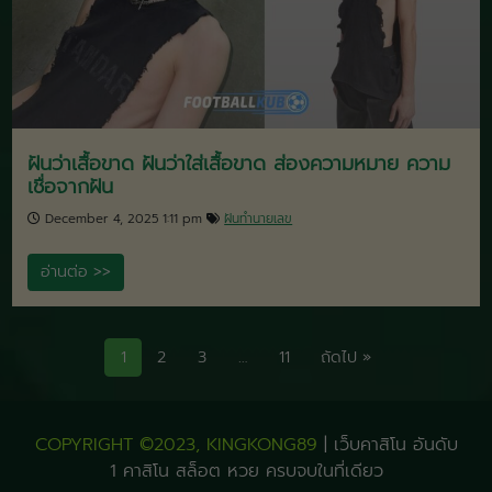
ฝันเห็นช้าง ฝันว่าขี่ช้าง ทำไมถึงฝันแบบนี้ ตีเลขเด็ด
เช็กที่นี่
January 8, 2026 3:44 pm
ทั่วไป
อ่านต่อ >>
COPYRIGHT ©2023, KINGKONG89
|
เว็บคาสิโน อันดับ
1 คาสิโน สล็อต หวย ครบจบในที่เดียว