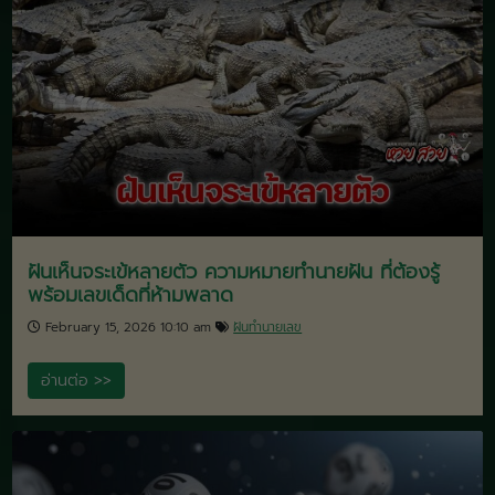
ฝันว่าจับปลา เปิดคำทำนายฝัน พร้อมเลขเด็ดตีจาก
ความฝันแม่น ๆ
February 15, 2026 10:10 am
ฝันทำนายเลข
อ่านต่อ >>