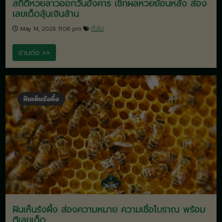
สถิติหวยลาวออกวันอังคาร เช็กผลหวยย้อนหลัง ส่
เลขเด็ดลุ้นเงินล้าน
May 14, 2026 11:06 pm
ทั่วไป
อ่านต่อ >>