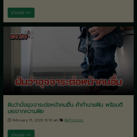
สถิติหวยออกวันจันทร์ รวมสถิติหวย 10 งวดล่าสุด
พร้อมเลขเด็ดลุ้นเงินล้าน
March 16, 2026 2:52 am
ทั่วไป
อ่านต่อ >>