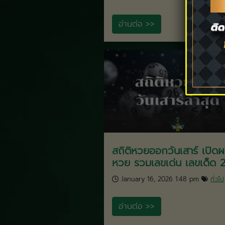
อ่านต่อ >>
สถิติหวยออกวันเสาร์ เปิด
หวย รวมเลขเด่น เลขเด็ด 
January 16, 2026 1:48 pm
ทั่วไป
อ่านต่อ >>