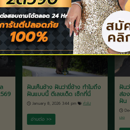
อ่านต่อ >>
อ่า
ผล
ฝันเห็นช้าง ฝันว่าขี่ช้าง ทำไมถึง
ฝันว
2569
ฝันแบบนี้ ตีเลขเด็ด เช็กที่นี่
ส่อ
ฝัน
January 8, 2026 3:44 pm
ทั่วไป
Dec
เลข
อ่านต่อ >>