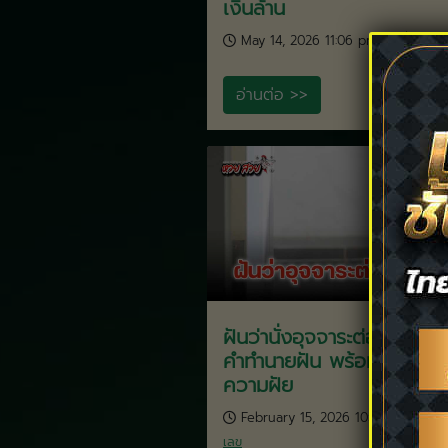
เงินล้าน
May 14, 2026 11:06 pm
ทั่วไป
อ่านต่อ >>
ฝันว่านั่งอุจจาระต่อหน้าคนอื
คำทำนายฝัน พร้อมตีเลขจา
ความฝัย
February 15, 2026 10:10 am
ฝัน
เลข