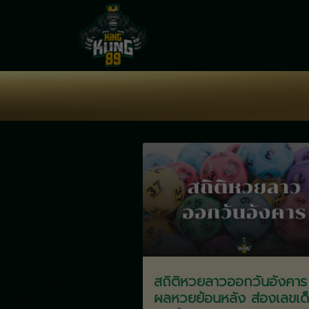
1
สถิติหวยลาวออกวันอังคาร 
ผลหวยย้อนหลัง ส่องเลขเด็