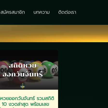
สมัครสมาชิก
บทความ
ติดต่อเรา
ิหวยออกวันจันทร์ รวมสถิติ
 10 งวดล่าสุด พร้อมเลข