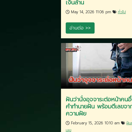
เงินล้าน
May 14, 2026 11:06 pm
ทั่วไป
อ่านต่อ >>
ฝันว่านั่งอุจจาระต่อหน้าคนอื
คำทำนายฝัน พร้อมตีเลขจา
ความฝัย
February 15, 2026 10:10 am
ฝัน
เลข