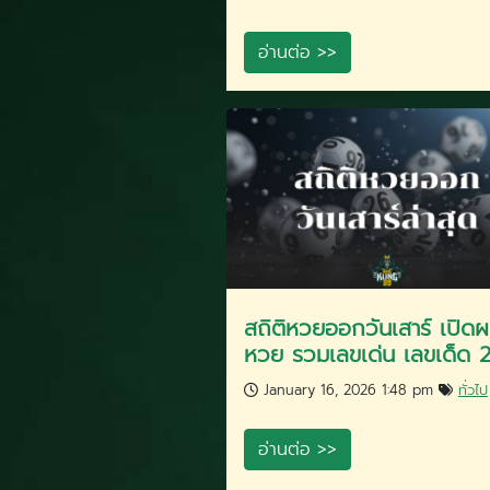
อ่านต่อ >>
สถิติหวยออกวันเสาร์ เปิด
หวย รวมเลขเด่น เลขเด็ด 
January 16, 2026 1:48 pm
ทั่วไป
อ่านต่อ >>