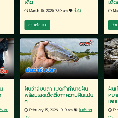
เด็ด
เด็ดล
March 16, 2026 7:30 am
ทั่วไป
Mar
อ่านต่อ >>
อ่า
่น
ฝันว่าจับปลา เปิดคำทำนายฝัน
ฝันเ
ก
พร้อมเลขเด็ดตีจากความฝันแม่น
หมาย
ๆ
เลขเ
ทำนาย
February 15, 2026 10:10 am
ฝันทำนาย
Feb
เลข
เลข