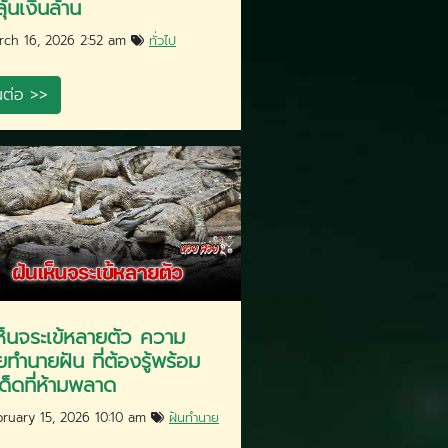
ุ้นเงินล้าน
ch 16, 2026 2:52 am
ทั่วไป
นต่อ >>
ห็นจระเข้หลายตัว ความ
ทำนายฝัน ที่ต้องรู้พร้อม
ด็ดที่ห้ามพลาด
ruary 15, 2026 10:10 am
ฝันทำนาย