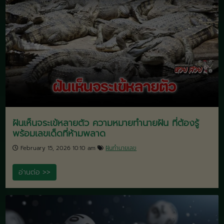
ฝันว่าจับปลา เปิดคำทำนายฝัน พร้อมเลขเด็ดตีจาก
ความฝันแม่น ๆ
February 15, 2026 10:10 am
ฝันทำนายเลข
อ่านต่อ >>