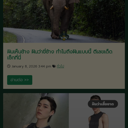
สถิติหวยออกวันเสาร์ เปิดผลหวย รวมเลขเด่น เลขเ
2569
January 16, 2026 1:48 pm
ทั่วไป
อ่านต่อ >>