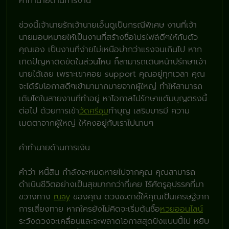
คำทำนายด้านการงาน
ช่วงนี้เจ้านายรักเจ้านายเอ็นดูเป็นกรณีพิเศษ งานที่เจ้า
นายมอบหมายให้เป็นงานที่สร้างชื่อโปรไฟล์ดีๆให้กับตัว
คุณเอง เป็นงานที่ง่ายไม่เหนือบ่ากว่าแรงจนเกินไป หาก
เกิดปัญหาติดขัดในส่วนไหน ก็สามารถเดินหน้าปรึกษาเจ้า
นายได้เลย เพราะเขาคอย support คุณอยู่ทุกเวลา คุณ
จะได้รับโอกาสดีๆเข้ามามากมายจากผู้ใหญ่ ทำให้สามารถ
เติบโตในสายงานที่ทำอยู่ หาโอกาสไปรักษาแต้มบุญตรงนี้
ต่อไป ด้วยการเข้า
วัดศรีชุม
ทำบุญ เสริมบารมี ความ
เมตตาจากผู้ใหญ่ ให้คงอยู่กับเราไปนานๆ
คำทำนายด้านการเงิน
คำว่า หนี้สิน กำลังจะหมดหายไปจากคุณ คุณสามารถ
ดำเนินชีวิตอย่างเป็นสุขมากกว่าที่เคย ไร้ศัตรูอุปรรคที่มา
ขวางทาง
ruay
ของคุณ ดวงชะตาชี้ให้คุณเป็นเศรษฐีจาก
การเสี่ยงทาย หากใครยังไม่คิดจะเริ่มต้นซื้อ
หวยออนไลน์
ระวังดวงจะเคลื่อนและจะพลาดโอกาสสุดปังแบบนี้ไป หยิบ