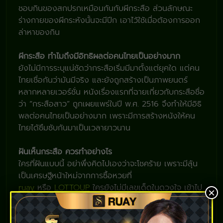
ชอบกินของสกปรกเหมือนกันกับผีกระสือ ส่วนลักษณะ
ร่างกายของผีกระหังนั้นจะมีปีก เอาไว้ใช้เมื่อต้องการออก
ล่าหาของกิน
ผีกระสือ ทำไมถึงมีอิทธิผลต่อคนไทยเป็นอย่างมาก
ยังไม่มีการระบุแน่ชัดว่ากระสือเริ่มมีมาตั้งแต่ยุคใด แต่คน
ไทยเชื่อกันว่ามันมีจริง และยังถูกสร้างเป็นภาพยนตร์
หลากหลายเวอร์ชั่น หนังเรื่องแรกที่ฉายเกี่ยวกับกระสือชื่อ
ว่า “กระสือสาว” ถูกเผยแพร่ในปี พ.ศ. 2516 จึงทำให้มีอิธิ
พลต่อคนไทยเป็นอย่างมาก เพราะมีการสร้างหนังให้คน
ไทยได้ซึมซับกันมาเป็นเวลายาวนาน
ฝันเห็นกระสือ ควรทำอย่างไร
ใครที่ฝันแบบนี้ อย่าพึ่งคิดไปเองว่าจะโชคร้าย เพราะมีลุ้น
เป็นเศรษฐีหน้าใหม่จากการซื้อหวยที่
ruay
หรือ
LOTTOUP
ใครยังไม่มีเลขเด็ดในดวงใจ เข้าไป
×
เจาะสูตรแม่นๆได้เลย ไม่ว่าจะเป็น
เลขแมวกวัก
เลขไอ้ไข่
เลขสลากกินแบ่ง
เลขกำลังวัน
แทงตามง่ายๆไม่ต้องคิด