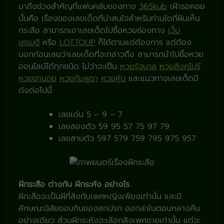
มาถึงช่วงสำคัญที่แฟนคลับของทาง
365kub
เฝ้ารอคอย
นั้นคือ เรื่องของเลขเด็ดที่น่าสนใจสำหรับท่านใดที่ฝันเห็น
กระสือ สามารถเอาเลขเด็ดไปซื้อหวยช่องทาง
เว็บ
เศรษฐี
หรือ
LOTTOUP
ก็ได้ตามแต่ต้องการ แต่ต้อง
บอกก่อนเลยว่าเลขเด็ดที่จะกล่าวถึง สามารถนำไปซื้อหวย
ออนไลน์ได้ทุกชนิด ไม่ว่าจะเป็น
หวยรัฐบาล
หวยสิงคโปร์
หวยฮานอย
หวยกัมพูชา
หวยหุ้น
และแนวทางเลขเด็ดมี
ดังต่อไปนี้
เลขเด่น 5 – 9 – 7
เลขสองตัว 59 95 57 75 97 79
เลขสามตัว 597 579 759 795 975 957
ผีกระสือ ต่างกับ ผีกระหัง อย่างไร
ผีกะสือจะเป็นผีที่สิงกับเพศหญิงเพียงเท่านั้น และมี
ลักษณะนิสัยชอบกินของสกปรก ออกล่าในตอนกลางคืน
อย่างเดียว ส่วนผีกระหังจะเลือกสิงเพศชายเท่านั้น แต่จะ