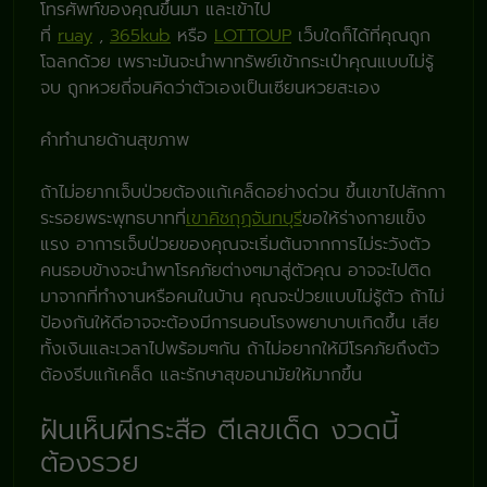
โทรศัพท์ของคุณขึ้นมา และเข้าไป
ที่
ruay
,
365kub
หรือ
LOTTOUP
เว็บใดก็ได้ที่คุณถูก
โฉลกด้วย เพราะมันจะนำพาทรัพย์เข้ากระเป๋าคุณแบบไม่รู้
จบ ถูกหวยถี่จนคิดว่าตัวเองเป็นเซียนหวยสะเอง
คำทำนายด้านสุขภาพ
ถ้าไม่อยากเจ็บป่วยต้องแก้เคล็ดอย่างด่วน ขึ้นเขาไปสักกา
ระรอยพระพุทธบาทที่
เขาคิชกุฏจันทบุรี
ขอให้ร่างกายแข็ง
แรง อาการเจ็บป่วยของคุณจะเริ่มต้นจากการไม่ระวังตัว
คนรอบข้างจะนำพาโรคภัยต่างๆมาสู่ตัวคุณ อาจจะไปติด
มาจากที่ทำงานหรือคนในบ้าน คุณจะป่วยแบบไม่รู้ตัว ถ้าไม่
ป้องกันให้ดีอาจจะต้องมีการนอนโรงพยาบาบเกิดขึ้น เสีย
ทั้งเงินและเวลาไปพร้อมๆกัน ถ้าไม่อยากให้มีโรคภัยถึงตัว
ต้องรีบแก้เคล็ด และรักษาสุขอนามัยให้มากขึ้น
ฝันเห็นผีกระสือ ตีเลขเด็ด งวดนี้
ต้องรวย