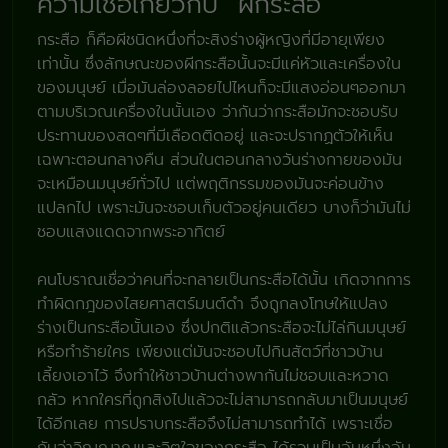
ความเชื่อเกี่ยวกับ “ผีกระสือ”
กระสือ ก็คือผีชนิดหนึ่งที่จะสิงร่างผู้หญิงที่มีอายุเพียง
เท่านั้น ซึ่งลักษณะของผีกระสือนั้นจะมีแค่หัวและเครื่องใน
ของมนุษย์ เมื่อมันล่องลอยไปไหนก็จะมีแสงอ่อนๆออกมา
ตามบริเวณเครื่องในนั้นเอง ว่ากันว่ากระสือมักจะชอบรับ
ประทานของสดๆที่มีเลือดติดอยู่ และจะปรากฏตัวให้เห็น
เฉพาะตอนกลางคืน ส่วนในตอนกลางวันร่างกายของมัน
จะเหมือนมนุษย์ทั่วไป แต่พฤติกรรมของมันจะค่อนข้าง
แปลกไป เพราะมันจะชอบเก็บตัวอยู่คนเดียว บางก็ว่ามันไม่
ชอบแสงแดดจากพระอาทิตย์
คนโบราณเชื่อว่าคนที่จะกลายเป็นกระสือได้นั้น เกิดจากการ
ทำผิดกฎของไสยศาสตร์มนต์ดำ จึงถูกลงโทษให้แปลง
ร่างเป็นกระสือนั้นเอง ซึ่งปกติแล้วกระสือจะไม่ไล่กินมนุษย์
หรือทำร้ายใคร เพียงแต่มันจะชอบไปกินสัตว์ที่ชาวบ้าน
เลี้ยงเอาไว้ จึงทำให้ชาวบ้านต่างพากันไม่ชอบและหวาด
กลัว หากใครที่ถูกสิงไปแล้วจะไม่สามารถกลับมาเป็นมนุษย์
ได้อีกเลย การปราบกระสือจึงไม่สามารถทำได้ เพราะเชื่อ