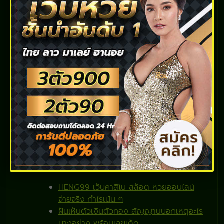
คำนวณใดๆให้ยุ่งยาก
ขอบคุณรูปภาพบางส่วนจาก
10wallpaper
สรุป
ผีกระสือเป็นสิ่งลี้ลับที่ยังไม่สามารถให้คำตอบได้ว่ามีจริง
หรือไม่ เพียงแต่เป็นความเชื่อโบราณที่เล่าสู่กันฟัง ส่วน
ใครที่พบเห็นผีกระสือในความฝัน อย่าพึ่งขวัญเสียกันไป
ก่อน เพราะในคำทำนายนั้นกล่าวไว้ว่าจะร้ำรวยมั่งคั่ง ใครที่
ฝันแบบนี้มีดวงในการเสี่ยงโชค ถ้าใครอยากลองเล่นหวย
เริ่มต้นง่ายๆที่เว็บ
ruay
,
เว็บเศรษฐี
หรือ
LOTTOUP
เพราะใช้เงินไม่สูงเท่าการซื้อลอตเตอรี่หลายๆใบ
บทความแนะนำ
HENG99 เว็บคาสิโน สล็อต หวยออนไลน์
จ่ายจริง กำไรเน้น ๆ
ฝันเห็นตัวเงินตัวทอง สัญญานบอกเหตุอะไร
บางอย่าง พร้อมเลขเด็ด