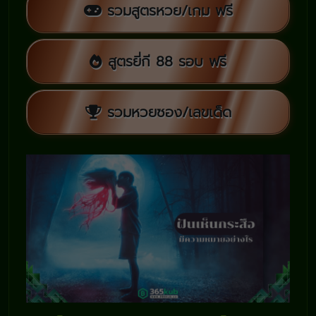
รวมสูตรหวย/เกม ฟรี
สูตรยี่กี 88 รอบ ฟรี
รวมหวยซอง/เลขเด็ด